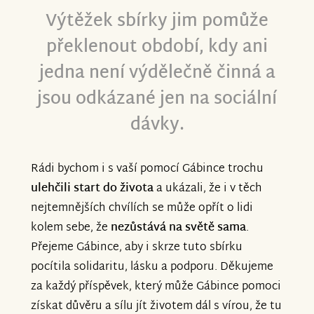
Výtěžek sbírky jim pomůže
překlenout období, kdy ani
jedna není výdělečně činná a
jsou odkázané jen na sociální
dávky.
Rádi bychom i s vaší pomocí Gábince trochu
ulehčili start do života
a ukázali, že i v těch
nejtemnějších chvílích se může opřít o lidi
kolem sebe, že
nezůstává na světě sama
.
Přejeme Gábince, aby i skrze tuto sbírku
pocítila solidaritu, lásku a podporu. Děkujeme
za každý příspěvek, který může Gábince pomoci
získat důvěru a sílu jít životem dál s vírou, že tu