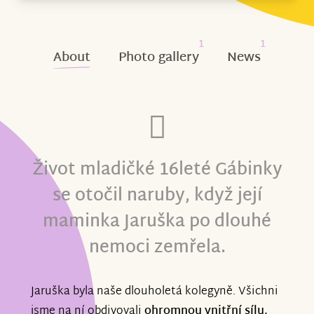
1
1
About
Photo gallery
News
Život mladičké 16leté Gábinky
se otočil naruby, když její
maminka Jaruška po dlouhé
nemoci zemřela.
Jaruška byla naše dlouholetá kolegyně. Všichni
jsme na ní obdivovali
ohromnou vnitřní sílu,