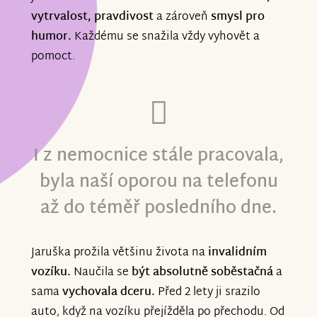
vytrvalost, pravdivost
a zároveň
smysl pro
humor.
Každému se snažila vždy vyhovět a
pomoct.
I z nemocnice stále pracovala,
byla naší oporou na telefonu
až do téměř posledního dne.
Jaruška prožila většinu života na
invalidním
vozíku.
Naučila se
být absolutně soběstačná
a
sama
vychovala dceru.
Před 2 lety ji srazilo
auto, když na vozíku přejížděla po přechodu. Od