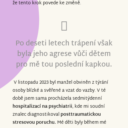
že tento krok povede ke změně.
Po deseti letech trápení však
byla jeho agrese vůči dětem
pro mě tou poslední kapkou.
V listopadu 2023 byl manžel obviněn z týrání
osoby blízké a svěřené a vzat do vazby. V té
době jsem sama procházela sedmitýdenní
hospitalizací na psychiatrii
, kde mi soudní
znalec diagnostikoval
posttraumatickou
stresovou poruchu.
Mé děti byly během mé