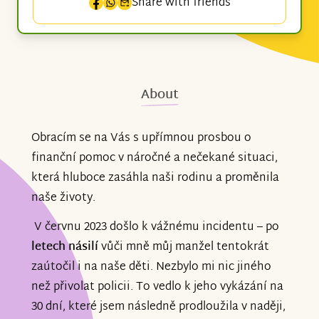
Share with friends
About
Obracím se na Vás s upřímnou prosbou o
finanční pomoc v náročné a nečekané situaci,
která hluboce zasáhla naši rodinu a proměnila
naše životy.
V červnu 2023 došlo k vážnému incidentu – po
letech násilí
vůči mně můj manžel tentokrát
zaútočil i na naše děti. Nezbylo mi nic jiného
než přivolat policii. To vedlo k jeho vykázání na
30 dní, které jsem následně prodloužila v naději,