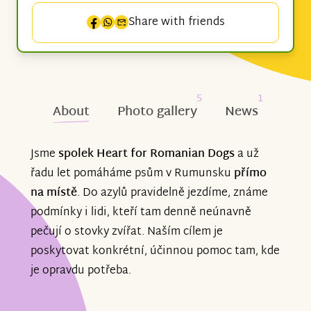
Share with friends
5
1
About
Photo gallery
News
Jsme
spolek Heart for Romanian Dogs
a už
řadu let pomáháme psům v Rumunsku
přímo
na místě
. Do azylů pravidelně jezdíme, známe
podmínky i lidi, kteří tam denně neúnavně
pečují o stovky zvířat. Naším cílem je
poskytovat konkrétní, účinnou pomoc tam, kde
je opravdu potřeba.