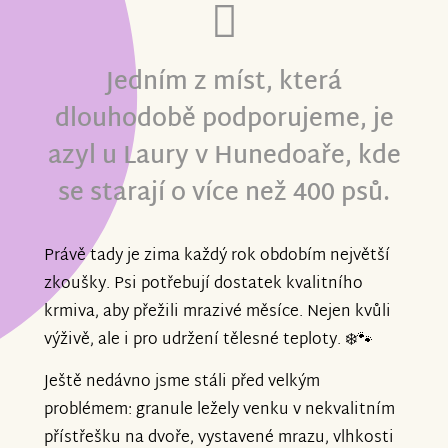
Jedním z míst, která
dlouhodobě podporujeme, je
azyl u Laury v Hunedoaře, kde
se starají o více než 400 psů.
Právě tady je zima každý rok obdobím největší
zkoušky. Psi potřebují dostatek kvalitního
krmiva, aby přežili mrazivé měsíce. Nejen kvůli
výživě, ale i pro udržení tělesné teploty. ❄️🐾
Ještě nedávno jsme stáli před velkým
problémem: granule ležely venku v nekvalitním
přístřešku na dvoře, vystavené mrazu, vlhkosti