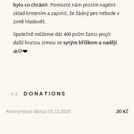
bylo co chránit
. Pomozte nám prosím naplnit
sklad krmením a zajistit, že žádný pes nebude v
zimě hladovět.
Společně můžeme dát 400 psům šanci projít
další krutou zimou se
sytým bříškem a nadějí
.
🙏🐶❤️
DONATIONS
64
Anonymous donor 01.12.2025
20 Kč