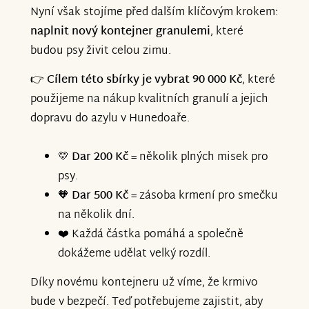
Nyní však stojíme před dalším klíčovým krokem:
naplnit nový kontejner granulemi
, které
budou psy živit celou zimu.
👉
Cílem této sbírky je vybrat 90 000 Kč
, které
použijeme na nákup kvalitních granulí a jejich
dopravu do azylu v Hunedoaře.
💛
Dar 200 Kč
= několik plných misek pro
psy.
🧡
Dar 500 Kč
= zásoba krmení pro smečku
na několik dní.
❤️ Každá částka pomáhá a společně
dokážeme udělat velký rozdíl.
Díky novému kontejneru už víme, že krmivo
bude v bezpečí. Teď potřebujeme zajistit, aby