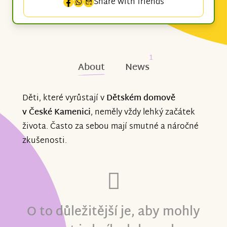
Share with friends
1
About
News
Děti, které vyrůstají v
Dětském domově
v České Kamenici
, neměly vždy lehký začátek
života. Často za sebou mají smutné a náročné
zkušenosti.
O to důležitější je, aby mohly