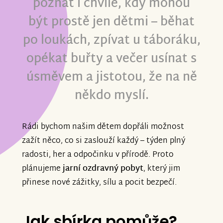
poznat i chvíle, kdy mohou
být prostě jen dětmi – běhat
po loukách, zpívat u táboráku,
opékat buřty a večer usínat s
úsměvem a jistotou, že na ně
někdo myslí.
Rádi bychom našim dětem dopřáli možnost
zažít něco, co si zaslouží každý – týden plný
radosti, her a odpočinku v přírodě. Proto
plánujeme
jarní ozdravný pobyt
, který jim
přinese nové zážitky, sílu a pocit bezpečí.
Jak sbírka pomůže?