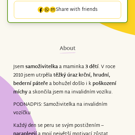
Share with friends
About
Jsem
samoživitelka
a maminka
3 dětí
. V roce
2010 jsem utrpěla
těžký úraz krční, hrudní,
bederní páteře
a bohužel došlo i k
poškození
míchy
a skončila jsem na invalidním vozíku.
PODNADPIS: Samoživitelka na invalidním
vozíčku
Každý den se peru se svým postižením –
paraplegií
a mojí největší motivací zůstat