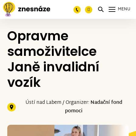
MENU
Opravme
samoživitelce
Janě invalidní
vozík
Ústí nad Labem / Organizer:
Nadační fond
pomoci