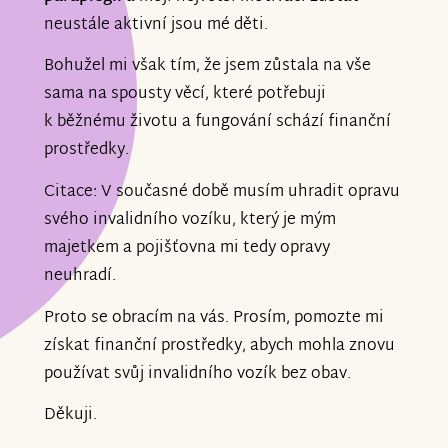
neustále aktivní jsou mé děti.
Bohužel mi však tím, že jsem zůstala na vše
sama na spousty věcí, které potřebuji
k běžnému životu a fungování schází finanční
prostředky.
Citace: V současné době musím uhradit opravu
svého invalidního vozíku, který je mým
majetkem a pojišťovna mi tedy opravy
neuhradí.
Proto se obracím na vás. Prosím, pomozte mi
získat finanční prostředky, abych mohla znovu
používat svůj invalidního vozík bez obav.
Děkuji.