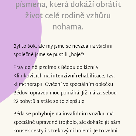
písmena, která dokáží obrátit
život celé rodině vzhůru
nohama.
Byl to šok, ale my jsme se nevzdali a všichni
společně jsme se pustili „boje“!
Pravidelně jezdíme s Bédou do lázní v
Klimkovicích na
intenzivní rehabilitace
, tzv.
klim-therapii. Cvičení ve speciálním oblečku
Bédovi opravdu moc pomáhá. Již má za sebou
22 pobytů a stále se to zlepšuje.
Béda se
pohybuje na invalidním vozíku
, má
speciálně upravené trojkolo, ale dokáže jít sám
kousek cesty i s trekovými holemi. Je to velmi