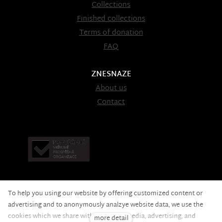
Collections
Finished collections
Terms of donation
FAQ
ZNESNAZE
About us
Contact
To help you using our website by offering customized content or
advertising and to anonymously analzye website data, we use the
cookies which we share with our social media, advertising, and
more detail