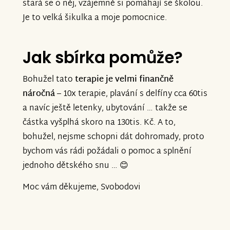
stará se o něj, vzájemně si pomáhají se školou.
Je to velká šikulka a moje pomocnice.
Jak sbírka pomůže?
Bohužel tato
terapie je velmi finančně
náročná
– 10x terapie, plavání s delfíny cca 60tis
a navíc ještě letenky, ubytování … takže se
částka vyšplhá skoro na 130tis. Kč. A to,
bohužel, nejsme schopni dát dohromady, proto
bychom vás rádi požádali o pomoc a splnění
jednoho dětského snu … 😊
Moc vám děkujeme, Svobodovi