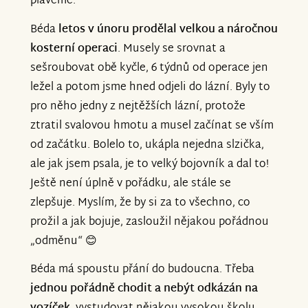
plaveme.
Béda
letos v únoru prodělal velkou a náročnou
kosterní operaci
. Musely se srovnat a
sešroubovat obě kyčle, 6 týdnů od operace jen
ležel a potom jsme hned odjeli do lázní. Byly to
pro něho jedny z nejtěžších lázní, protože
ztratil svalovou hmotu a musel začínat se vším
od začátku. Bolelo to, ukápla nejedna slzička,
ale jak jsem psala, je to velký bojovník a dal to!
Ještě není úplně v pořádku, ale stále se
zlepšuje. Myslím, že by si za to všechno, co
prožil a jak bojuje, zasloužil nějakou pořádnou
„odměnu“ 😊
Béda má spoustu přání do budoucna. Třeba
jednou pořádně chodit a nebýt odkázán na