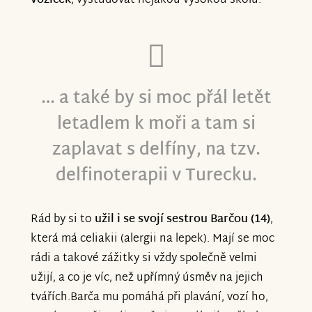
vozíček
, vystudovat nějakou vysokou školu.
… a také by si moc přál letět
letadlem k moři a tam si
zaplavat s delfíny, na tzv.
delfinoterapii v Turecku.
Rád by si to
užil i se svojí sestrou Barčou (14)
,
která má celiakii (alergii na lepek). Mají se moc
rádi a takové zážitky si vždy společně velmi
užijí, a co je víc, než upřímný úsměv na jejich
tvářích.Barča mu pomáhá při plavání, vozí ho,