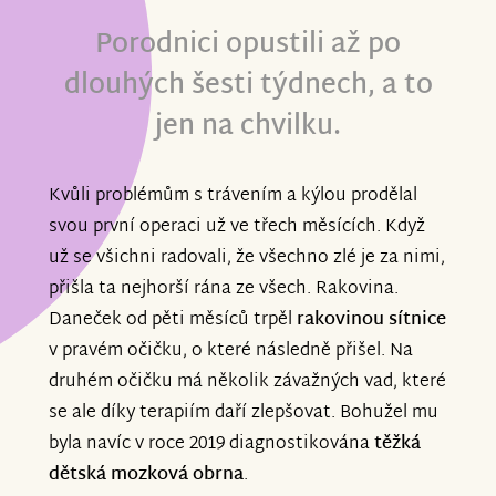
Porodnici opustili až po
dlouhých šesti týdnech, a to
jen na chvilku.
Kvůli problémům s trávením a kýlou prodělal
svou první operaci už ve třech měsících. Když
už se všichni radovali, že všechno zlé je za nimi,
přišla ta nejhorší rána ze všech. Rakovina.
Daneček od pěti měsíců trpěl
rakovinou sítnice
v pravém očičku, o které následně přišel. Na
druhém očičku má několik závažných vad, které
se ale díky terapiím daří zlepšovat. Bohužel mu
byla navíc v roce 2019 diagnostikována
těžká
dětská mozková obrna
.