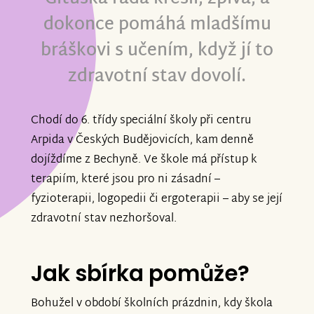
dokonce pomáhá mladšímu
bráškovi s učením, když jí to
zdravotní stav dovolí.
Chodí do 6. třídy speciální školy při centru
Arpida v Českých Budějovicích, kam denně
dojíždíme z Bechyně. Ve škole má přístup k
terapiím, které jsou pro ni zásadní –
fyzioterapii, logopedii či ergoterapii – aby se její
zdravotní stav nezhoršoval.
Jak sbírka pomůže?
Bohužel v období školních prázdnin, kdy škola