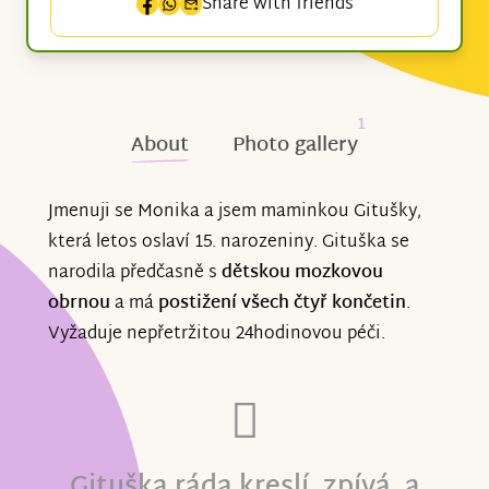
Share with friends
1
About
Photo gallery
Jmenuji se Monika a jsem maminkou Gitušky,
která letos oslaví 15. narozeniny. Gituška se
narodila předčasně s
dětskou mozkovou
obrnou
a má
postižení všech čtyř končetin
.
Vyžaduje nepřetržitou 24hodinovou péči.
Gituška ráda kreslí, zpívá, a