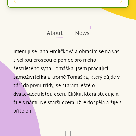
1
About
News
Jmenuji se Jana Hrdličková a obracím se na vás
s velkou prosbou o pomoc pro mého
šestiletého syna Tomáška. Jsem
pracující
samoživitelka
a kromě Tomáška, který půjde v
září do první třídy, se starám ještě o
dvaadvacetiletou dceru Elišku, která studuje a
žije s námi. Nejstarší dcera už je dospělá a žije s
přítelem.