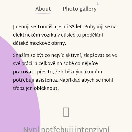
1
About
Photo gallery
Jmenuji se
Tomáš
a je mi
33 let
. Pohybuji se na
elektrickém vozíku
v důsledku prodělání
dětské mozkové obrny.
Snažím se být co nejvíc aktivní, zlepšovat se ve
své práci, a celkově na sobě
co nejvíce
pracovat
i přes to, že k běžným úkonům
potřebuji asistenta
.
Například abych se mohl
třeba jen
obléknout.
Nyní potřebuji intenzivní