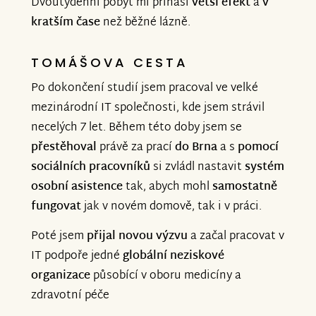
Dvoutýdenní pobyt mi přináší
vetší efekt
a
v
kratším čase
než běžné lázně.
TOMÁŠOVA CESTA
Po dokončení studií jsem pracoval ve velké
mezinárodní IT společnosti, kde jsem strávil
necelých 7 let. Během této doby jsem se
přestěhoval
právě za prací
do Brna
a s
pomocí
sociálních pracovníků
si zvládl nastavit
systém
osobní
asistence
tak, abych mohl
samostatně
fungovat
jak v novém
domově, tak i v práci.
Poté jsem
přijal novou výzvu
a začal pracovat v
IT podpoře jedné
globální neziskové
organizace
působící v oboru medicíny a
zdravotní péče