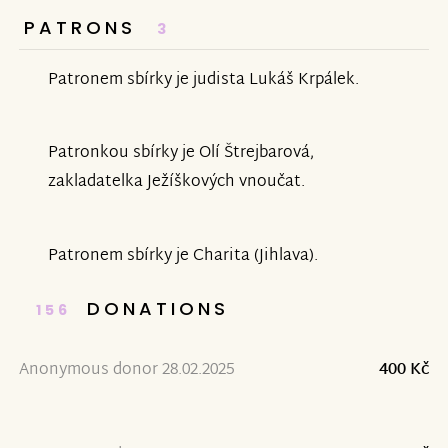
PATRONS
3
Patronem sbírky je judista Lukáš Krpálek.
Patronkou sbírky je Olí Štrejbarová,
zakladatelka Ježíškových vnoučat.
Patronem sbírky je Charita (Jihlava).
DONATIONS
156
Anonymous donor 28.02.2025
400 Kč