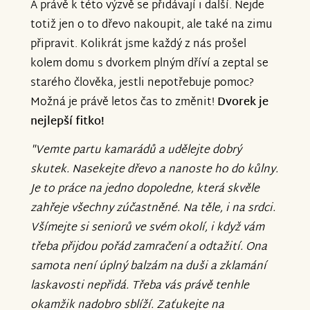
A právě k této výzvě se přidávají i další. Nejde
totiž jen o to dřevo nakoupit, ale také na zimu
připravit. Kolikrát jsme každý z nás prošel
kolem domu s dvorkem plným dříví a zeptal se
starého člověka, jestli nepotřebuje pomoc?
Možná je právě letos čas to změnit!
Dvorek je
nejlepší fitko!
"Vemte partu kamarádů a udělejte dobrý
skutek. Nasekejte dřevo a nanoste ho do kůlny.
Je to práce na jedno dopoledne, která skvěle
zahřeje všechny zúčastněné. Na těle, i na srdci.
Všímejte si seniorů ve svém okolí, i když vám
třeba přijdou pořád zamračení a odtažití. Ona
samota není úplný balzám na duši a zklamání
laskavosti nepřidá. Třeba vás právě tenhle
okamžik nadobro sblíží. Zaťukejte na