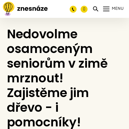
MENU
Nedovolme
osamoceným
seniorům v zimě
mrznout!
Zajistěme jim
dřevo - i
pomocníky!