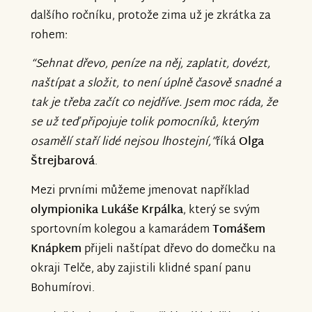
dalšího ročníku, protože zima už je zkrátka za
rohem:
“Sehnat dřevo, peníze na něj, zaplatit, dovézt,
naštípat a složit, to není úplně časově snadné a
tak je třeba začít co nejdříve. Jsem moc ráda, že
se už teď připojuje tolik pomocníků, kterým
osamělí staří lidé nejsou lhostejní,”
říká
Olga
Štrejbarová
.
Mezi prvními můžeme jmenovat například
olympionika Lukáše Krpálka
, který se svým
sportovním kolegou a kamarádem
Tomášem
Knápkem
přijeli naštípat dřevo do domečku na
okraji Telče, aby zajistili klidné spaní panu
Bohumírovi.