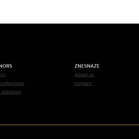
NORS
ZNESNAZE
ons
About us
 collections
Contact
 donation