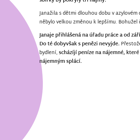
sbírky by pokryly tři nájmy.
Janažila s dětmi dlouhou dobu v azylovém
něbylo velkou změnou k lepšímu. Bohužel i
Janaje přihlášená na úřadu práce a od zář
Do té dobyvšak s penězi nevyjde.
Přestože
bydlení,
scházíjí peníze na nájemné, které 
nájemným splácí.