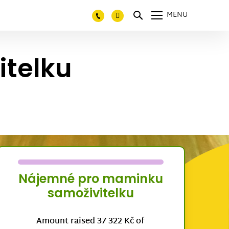
MENU
telku
Nájemné pro maminku
samoživitelku
Amount raised 37 322 Kč of