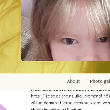
About
Photo gal
Maminkadvou dětí se ocitla v tíživé životn
hrozí jí, že se ocitne na ulici. Momentáln
zůstat doma s tříletou dcerkou, kterouvez