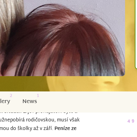
2
1
lery
News
í situaci.
Žijev pronajatém bytě a
ě užnepobírá rodičovskou, musí však
49
mou do školky až v září.
Peníze ze