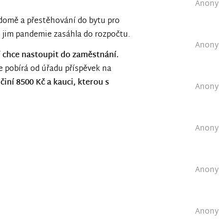
Anony
 domě a přestěhování do bytu pro
 jim pandemie zasáhla do rozpočtu.
Anony
í chce nastoupit do zaměstnání.
 pobírá od úřadu příspěvek na
činí 8500 Kč a kauci, kterou s
Anony
Anony
Anony
Anony