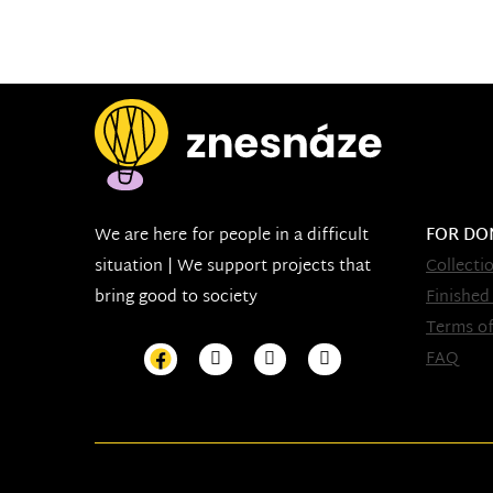
We are here for people in a difficult
FOR DO
situation | We support projects that
Collecti
bring good to society
Finished
Terms of
FAQ