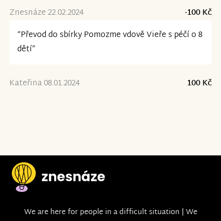
Znesnáze 22.02.2024
-100 Kč
“Převod do sbírky Pomozme vdově Vieře s péčí o 8
dětí”
Kateřina 08.01.2024
100 Kč
We are here for people in a difficult situation | We