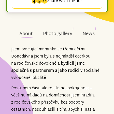
Share with friends
1
1
About
Photo gallery
News
Jsem pracující maminka se třemi dětmi.
Donedávna jsem byla s nejmladší dcerkou
na rodičovské dovolené a
bydleli jsme
společně s partnerem a jeho rodiči
v sociálně
vyloučené lokalitě.
Postupem času ale rostla nespokojenost –
většinu nákladů na domácnost jsem hradila
z rodičovského příspěvku bez podpory
ostatních, nesouhlasili s tím, abych si našla