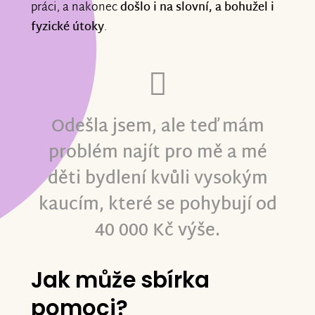
práci, a nakonec
došlo i na slovní, a bohužel i
fyzické útoky
.
Odešla jsem, ale teď mám
problém najít pro mě a mé
děti bydlení kvůli vysokým
kaucím, které se pohybují od
40 000 Kč výše.
Jak může sbírka
pomoci?