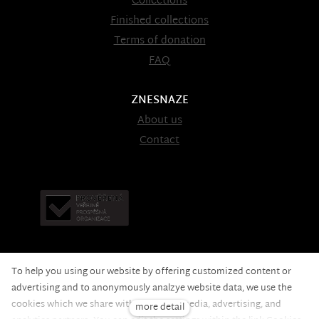
Collections
Finished collections
Terms of donation
FAQ
ZNESNAZE
About us
Contact
To help you using our website by offering customized content or
advertising and to anonymously analzye website data, we use the
cookies which we share with our social media, advertising, and
more detail