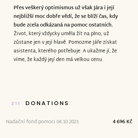
Přes veškerý optimismus už však Jára i její
nejbližší moc dobře vědí, že se blíží čas, kdy
bude zcela odkázaná na pomoc ostatních.
Život, který vždycky uměla žít na plno, už
zůstane jen v její hlavě. Pomozme Jáře získat
asistenta, kterého potřebuje. A ukažme jí, že
víme, že každý její den má velkou cenu.
DONATIONS
211
Nadační fond pomoci 04.10.2021
4 696 Kč