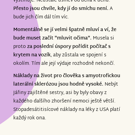
vystihuje. Neustále úsměv od ucha k uchu.
Přesto jsou chvíle, kdy jí do smíchu není.
A
bude jich čím dál tím víc.
Momentálně se jí velmi špatně mluví a ví, že
bude muset začít "mluvit očima".
Musela si
proto
za poslední úspory pořídit počítač s
krytem na vozík
, aby zůstala ve spojení s
okolím. Tím ale její výdaje rozhodně nekončí.
Náklady na život pro člověka s amyotrofickou
laterální sklerózou jsou hodně vysoké.
Nebýt
Jářiny zajištěné sestry, asi by byly obavy z
každého dalšího zhoršení nemoci ještě větší.
Stopadesátitisícové náklady na léky z USA platí
každý rok
ona.