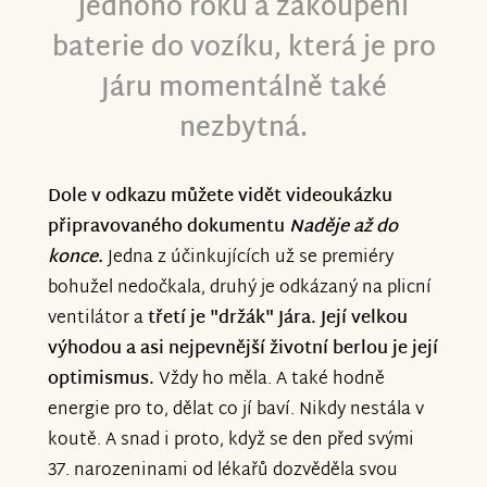
jednoho roku a zakoupení
baterie do vozíku, která je pro
Járu momentálně také
nezbytná.
Dole v odkazu můžete vidět videoukázku
připravovaného dokumentu
Naděje až do
konce.
Jedna z účinkujících už se premiéry
bohužel nedočkala, druhý je odkázaný na plicní
ventilátor a
třetí je "držák" Jára. Její velkou
výhodou a asi nejpevnější životní berlou je její
optimismus.
Vždy ho měla. A také hodně
energie pro to, dělat co jí baví. Nikdy nestála v
koutě. A snad i proto, když se den před svými
37. narozeninami od lékařů dozvěděla svou