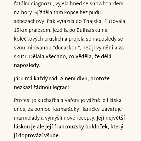
fatální diagnózu, vyjela hned se snowboardem
na hory. Sjížděla tam kopce bez pudu
sebezáchovy. Pak vyrazila do Thajska. Putovala
15 km pralesem. Jezdila po Bulharsku na
kolečkových bruslích a projela se naposledy se
svou milovanou "ducatkou", než ji vyměnila za
skútr.
Dělala všechno, co věděla, že dělá
naposledy.
Járu má každý rád. A není divu, protože
nezkazí žádnou legraci
.
Profesí je kuchařka a vaření je vážně její láska. I
dnes, za pomoci kamarádky Haničky, zavařuje
marmelády a vymýšlí nové recepty.
Její největší
láskou je ale její francouzský buldoček, který
jí doprovází všude.