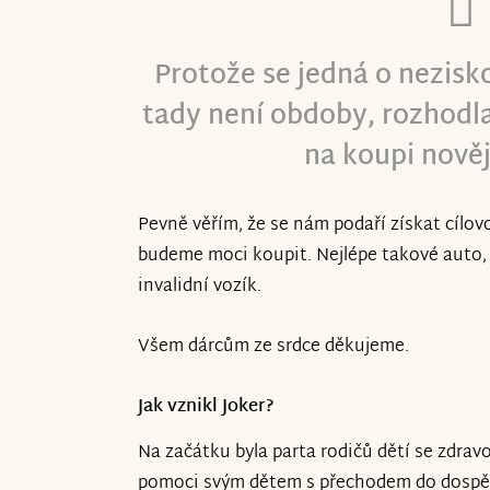
Protože se jedná o nezisk
tady není obdoby, rozhodla
na koupi nověj
Pevně věřím, že se nám podaří získat cílov
budeme moci koupit. Nejlépe takové auto, k
invalidní vozík.
Všem dárcům ze srdce děkujeme.
Jak vznikl Joker?
Na začátku byla parta rodičů dětí se zdrav
pomoci svým dětem s přechodem do dospěl