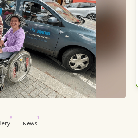
8
1
lery
News