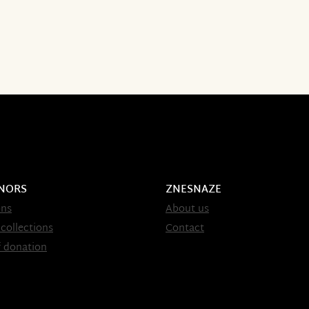
NORS
ZNESNAZE
ons
About us
 collections
Contact
 donation