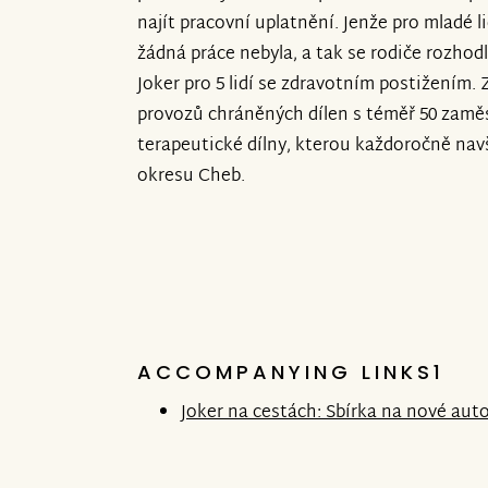
najít pracovní uplatnění. Jenže pro mladé l
žádná práce nebyla, a tak se rodiče rozhodl
Joker pro 5 lidí se zdravotním postižením. Z
provozů chráněných dílen s téměř 50 zaměs
terapeutické dílny, kterou každoročně navš
okresu Cheb.
ACCOMPANYING LINKS1
Joker na cestách: Sbírka na nové auto