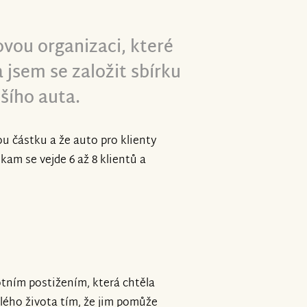
ovou organizaci, které
 jsem se založit sbírku
šího auta.
ou částku a že auto pro klienty
am se vejde 6 až 8 klientů a
otním postižením, která chtěla
ého života tím, že jim pomůže