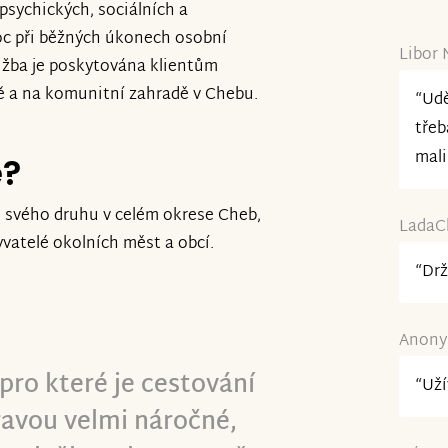
 psychických, sociálních a
oc při běžných úkonech osobní
Libor 
Služba je poskytována klientům
ě a na komunitní zahradě v Chebu.
“Udě
třeb
mali
e?
né svého druhu v celém okrese Cheb,
LadaCh
yvatelé okolních měst a obcí.
“Drž
Anony
pro které je cestování
“Uží
vou velmi náročné,