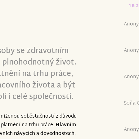
15
Anony
osoby se zdravotním
Anony
t plnohodnotný život.
tnění na trhu práce,
Anony
acovního života a být
í i celé společnosti.
Soňa C
sníženou soběstačností z důvodu
uplatnění na trhu práce.
Hlavním
Anony
ovních návycích a dovednostech
,