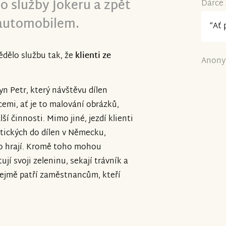
do služby Jokeru a zpět
Dárce 
automobilem.
“Ať 
ědělo službu tak, že
klienti ze
Anony
yn Petr, který návštěvu dílen
emi, ať je to malování obrázků,
ší činnosti. Mimo jiné, jezdí klienti
utických do dílen v Německu,
lo hrají. Kromě toho mohou
jí svoji zeleninu, sekají trávník a
řejmě patří zaměstnancům, kteří