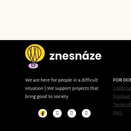
We are here for people in a difficult
FOR DO
situation | We support projects that
Collecti
bring good to society
Finished
Terms of
FAQ