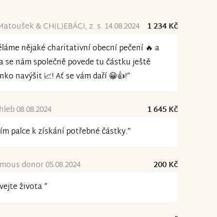
Matoušek & CH(L)EBÁCI, z. s. 14.08.2024
1 234 Kč
láme nějaké charitativní obecní pečení 🔥 a
a se nám společně povede tu částku ještě
nko navýšit 📈! Ať se vám daří 😀👍!”
leb 08.08.2024
1 645 Kč
ím palce k získání potřebné částky.”
mous donor 05.08.2024
200 Kč
vejte života ”