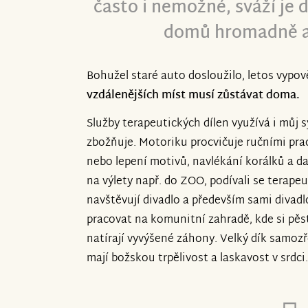
často i nemožné, sváží je 
domů hromadně 
Bohužel staré auto dosloužilo, letos vypov
vzdálenějších míst musí zůstávat doma.
Služby terapeutických dílen využívá i můj s
zbožňuje. Motoriku procvičuje ručními prac
nebo lepení motivů, navlékání korálků a dal
na výlety např. do ZOO, podívali se terape
navštěvují divadlo a především sami divad
pracovat na komunitní zahradě, kde si pěstu
natírají vyvýšené záhony. Velký dík samoz
mají božskou trpělivost a laskavost v srdci.