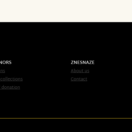
NORS
ZNESNAZE
ons
About us
 collections
Contact
 donation