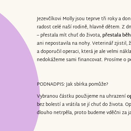
Jezevčíkovi Molly jsou teprve tři roky a do
radost celé naší rodině, hlavně dětem. Z dn
– přestala mít chuť do života,
přestala běh
ani nepostavila na nohy. Veterinář zjistil, 
a doporučil operaci, která je ale velmi nákla
nedokážeme sami financovat. Prosíme o po
PODNADPIS: Jak sbírka pomůže?
Vybranou částku použijeme na uhrazení
o
bez bolestí a vrátila se jí chuť do života. 
dlouho netrpěla, proto budeme vděčni za 