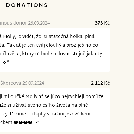
DONATIONS
8
mous donor 26.09.2024
373 Kč
á Molly, je vidět, že jsi statečná holka, plná
ta. Tak ať je ten tvůj dlouhý a prožiješ ho po
 člověka, který tě bude milovat stejně jako ty
. 🍀”
Škorpová 26.09.2024
2 112 Kč
ji miloučké Molly ať se jí co nejrychleji pomůže
že si užívat svého psího života na plné
tky. Držíme ti tlapky s naším jezevčíkem
ečkem ❤️❤️❤️❤️🩷”