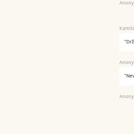
Anony
Kamila
“Drž
Anony
“Nev
Anony