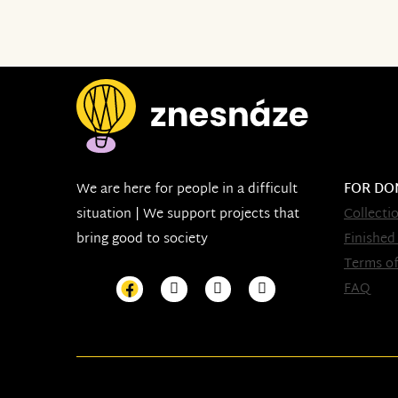
We are here for people in a difficult
FOR DO
situation | We support projects that
Collecti
bring good to society
Finished
Terms of
FAQ