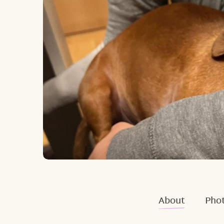
About
Phot