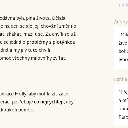
10
nedávna byla plná života. Dělala
Anony
e na den se ale její chování změnilo
at
, skákat, mazlit se. Za chvíli se už
“Mil
že se jedná o
problémy s plotýnkou
živo
dná a my ji v tuto chvíli
boku
moc všechny milovníky zvířat.
jeho
Lenka 
“Pře
perace
Molly, aby mohla žít zase
a mů
Operaci potřebuje
co nejrychleji
, aby
obrá
jakoukoli pomoc.
Pár