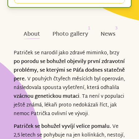
1
3
About
Photo gallery
News
Patriček se narodil jako zdravé miminko, brzy
po porodu se bohužel objevily první zdravotní
problémy, se kterými se Páťa dodnes statečně
pere.
V pouhých čtyřech měsících byl operován,
následovala spousta vyšetření, která odhalila
vzácnou genetickou mutaci
. Ta není v populaci
ještě známá, lékaři proto nedokázali říct, jak
nemoc Patrička ovlivní ve vývoji.
Patriček se bohužel vyvíjí velice pomalu.
Ve
2,5 letech se pohybuje na jen kolínkách, nestojí,