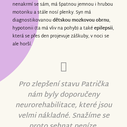
nenakrmí se sám, má špatnou jemnou i hrubou
motoriku a stále nosí plenky. Syn má
diagnostikovanou
dětskou mozkovou obrnu
,
hypotonii (ta má vliv na pohyb) a také
epilepsii
,
která se přes den projevuje záškuby, v noci se
ale horší.
Pro zlepšení stavu Patrička
nám byly doporučeny
neurorehabilitace, které jsou
velmi nákladné. Snažíme se
proto sehnat peníze.