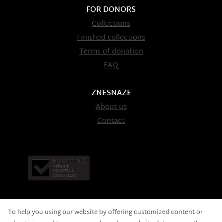
FOR DONORS
Collections
Finished collections
Terms of donation
FAQ
ZNESNAZE
About us
Contact
To help you using our website by offering customized content or