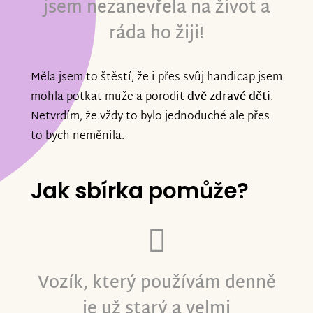
jsem nezanevřela na život a
ráda ho žiji!
Měla jsem to štěstí, že i přes svůj handicap jsem
mohla potkat muže a porodit
dvě zdravé děti
.
Netvrdím, že vždy to bylo jednoduché ale přes
to bych neměnila.
Jak sbírka pomůže?
Vozík, který používám denně
je už starý a velmi