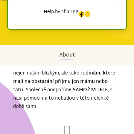
Help by sharing
About
Rozhodli jsme se udělat letošní Vánoce hezké
nejen našim blízkým, ale také
rodinám, které
mají na obstarání příjmu jen mámu nebo
tátu.
Společně podpoříme
SAMOŽIVITELE
, s
naší pomocí na to nebudou v této nelehké
době sami.