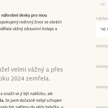
10
 náhrobní desky pro mou
Václav
 spokojený rodinný život se obrátil
dělala vážný zdravotní kolaps a
“Ať 
Anony
Anony
užel velmi vážný a přes
roku 2024 zemřela.
Anony
 snažil se jí být nablízku, ale
la
, že jsem dočasně nebyl schopen
usely být svěřeny do péče babičky, u
Anony