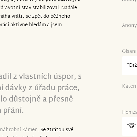
dravotní stav stabilizoval. Nadále
máhá vrátit se zpět do běžného
práci aktivně hledám a jsem
Anony
Olsani
“Drž
il z vlastních úspor, s
í dávky z úřadu práce,
Kateri
lo důstojně a přesně
h přání.
Hemzal
“😇”
l náhrobní kámen.
Se ztrátou své