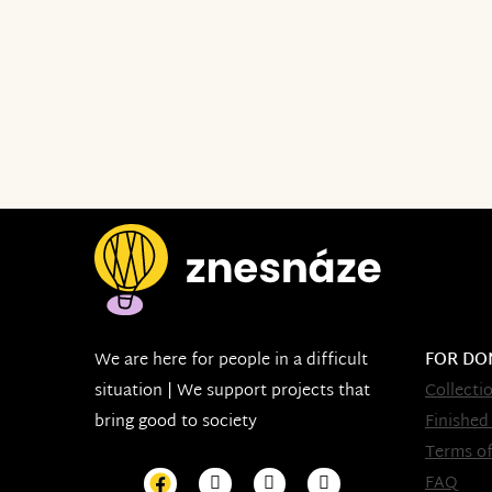
We are here for people in a difficult
FOR DO
situation | We support projects that
Collecti
bring good to society
Finished
Terms of
FAQ