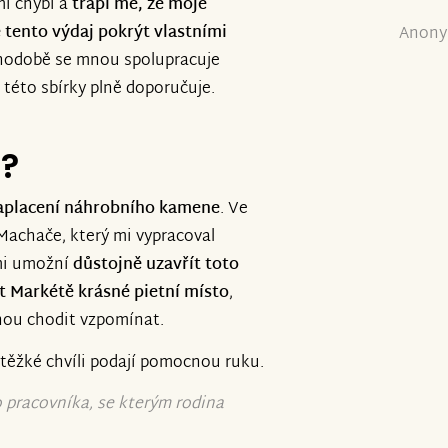
mi chybí a
trápí mě, že moje
 tento výdaj pokrýt vlastními
Anony
hodobě se mnou spolupracuje
 této sbírky plně doporučuje.
e?
aplacení náhrobního kamene
. Ve
 Machače, který mi vypracoval
mi umožní
důstojně uzavřít toto
it Markétě krásné pietní místo
,
nou chodit vzpomínat.
o těžké chvíli podají pomocnou ruku.
o pracovníka, se kterým rodina