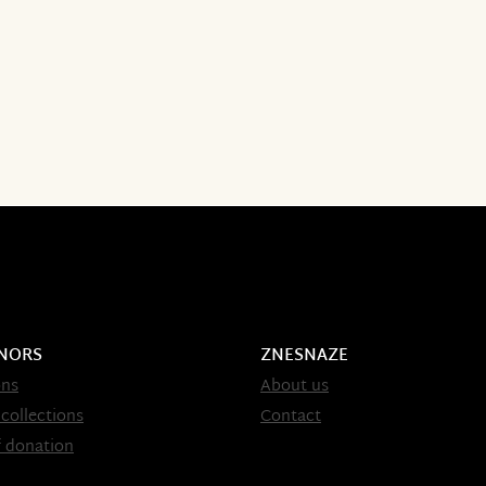
NORS
ZNESNAZE
ons
About us
 collections
Contact
 donation