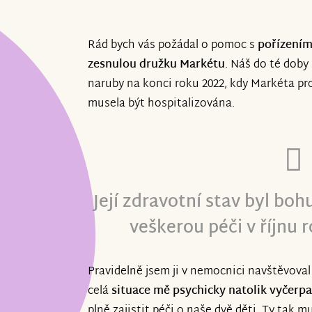
Rád bych vás požádal o pomoc s
pořízením
zesnulou družku
Markétu
. Náš do té doby
naruby na konci roku 2022, kdy Markéta pro
musela být hospitalizována.
Její zdravotní stav byl boh
veškerou péči v říjnu 
Pravidelně jsem ji v nemocnici navštěvoval a
celá
situace mě psychicky natolik vyčerpa
plně zajistit péči o naše dvě děti. Ty tak m