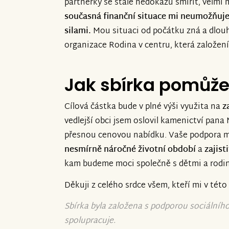
partnerky se stále nedokážu smířit, velmi 
současná finanční situace mi neumožňuje
silami.
Mou situaci od počátku zná a dlou
organizace Rodina v centru, která založení
Jak sbírka pomůž
Cílová částka bude v plné výši využita na
z
vedlejší obci jsem oslovil kamenictví pana
přesnou cenovou nabídku. Vaše podpora 
nesmírně náročné životní období
a
zajist
kam budeme moci společně s dětmi a rodi
Děkuji z celého srdce všem, kteří mi v tét
Sbírka byla založena s podporou sociálníh
spolupracuje.