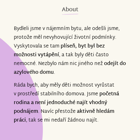
About
Bydleli jsme v nájemním bytu, ale odešli jsme,
protože měl nevyhovující životní podmínky.
Vyskytovala se tam
plíseň,
byt byl bez
možnosti vytápění
, a tak byly děti často
nemocné. Nezbylo nám nic jiného než
odejít do
azylového domu
.
Ráda bych, aby měly děti možnost vyrůstat
v prostředí stabilního domova. Jsme
početná
rodina a není jednoduché najít vhodný
podnájem
. Navíc přestože
aktivně hledám
práci
, tak se mi nedaří žádnou najít.