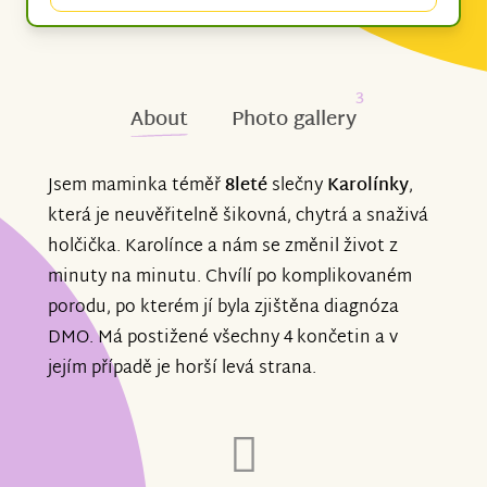
3
About
Photo gallery
Jsem maminka téměř
8leté
slečny
Karolínky
,
která je neuvěřitelně šikovná, chytrá a snaživá
holčička. Karolínce a nám se změnil život z
minuty na minutu. Chvílí po komplikovaném
porodu, po kterém jí byla zjištěna diagnóza
DMO. Má postižené všechny 4 končetin a v
jejím případě je horší levá strana.