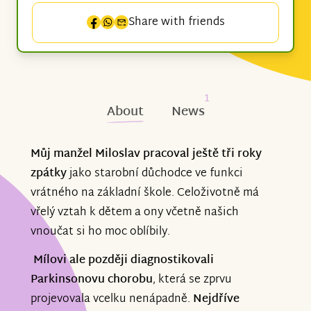
Share with friends
1
About
News
Můj manžel Miloslav pracoval ještě tři roky
zpátky
jako starobní důchodce ve funkci
vrátného na základní škole. Celoživotně má
vřelý vztah k dětem a ony
včetně našich
vnoučat
si ho moc oblíbily.
Mílovi ale později diagnostikovali
Parkinsonovu chorobu
, která se zprvu
projevovala vcelku nenápadně.
Nejdříve