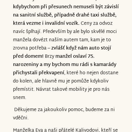
kdybychom při přesunech nemuseli být závislí
na sanitní službě, případně drahé taxi službě,
která vezme i invalidní vozík.
Ceny za odvoz
navíc šplhají.
Především by ale bylo skvělé moci
manžela dovézt naším autem tam, kam je to
zrovna potřeba –
zvlášť když nám auto stojí
před domem!
Brzy
manžel oslaví 75.
narozeniny a my bychom mu rádi s kamarády
přichystali překvapení
, které ho nejen dostane
do kolen, ale hlavně mu je pomůže kdykoliv
přemístit. Návrat takové mobility je pro nás
snem.
Děkujeme za jakoukoliv pomoc, budeme za ni
vděčni.
Manželka Eva a naši přátelé Kalivodovi, kteří se