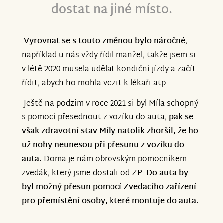
dostat na jiné místo.
Vyrovnat se s touto změnou bylo náročné
,
například u nás vždy řídil manžel, takže jsem si
v létě 2020 musela udělat kondiční jízdy a začít
řídit, abych ho mohla vozit k lékaři atp.
Ještě na podzim v roce 2021 si byl Míla schopný
s pomocí přesednout z vozíku do auta,
pak se
však zdravotní stav Míly natolik zhoršil, že ho
už nohy neunesou při přesunu z vozíku do
auta.
Doma je nám obrovským pomocníkem
zvedák, který jsme dostali od ZP.
Do auta by
byl možný přesun pomocí Zvedacího zařízení
pro přemístění osoby, které montuje do auta.