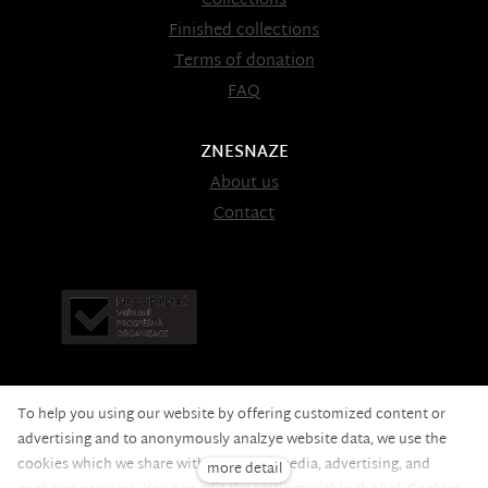
Collections
Finished collections
Terms of donation
FAQ
ZNESNAZE
About us
Contact
To help you using our website by offering customized content or
advertising and to anonymously analzye website data, we use the
cookies which we share with our social media, advertising, and
more detail