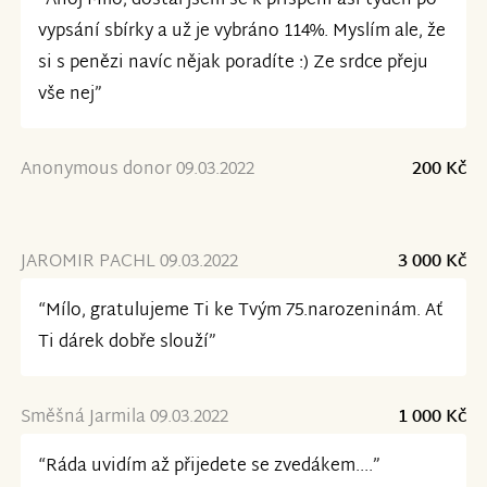
“Ahoj Mílo, dostal jsem se k přispění asi týden po
vypsání sbírky a už je vybráno 114%. Myslím ale, že
si s penězi navíc nějak poradíte :) Ze srdce přeju
vše nej”
Anonymous donor 09.03.2022
200 Kč
JAROMIR PACHL 09.03.2022
3 000 Kč
“Mílo, gratulujeme Ti ke Tvým 75.narozeninám. Ať
Ti dárek dobře slouží”
Směšná Jarmila 09.03.2022
1 000 Kč
“Ráda uvidím až přijedete se zvedákem....”