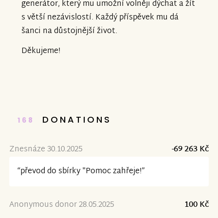
generátor, který mu umožní volněji dýchat a žít
s větší nezávislostí. Každý příspěvek mu dá
šanci na důstojnější život.
Děkujeme!
DONATIONS
168
Znesnáze 30.10.2025
-69 263 Kč
“převod do sbírky "Pomoc zahřeje!”
Anonymous donor 28.05.2025
100 Kč