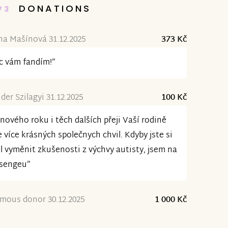
DONATIONS
73
na Mašínová 31.12.2025
373 Kč
c vám fandím!”
der Szilagyi 31.12.2025
100 Kč
nového roku i těch dalších přeji Vaší rodině
e více krásných společnych chvil. Kdyby jste si
l vyměnit zkušenosti z výchvy autisty, jsem na
sengeu”
mous donor 30.12.2025
1 000 Kč