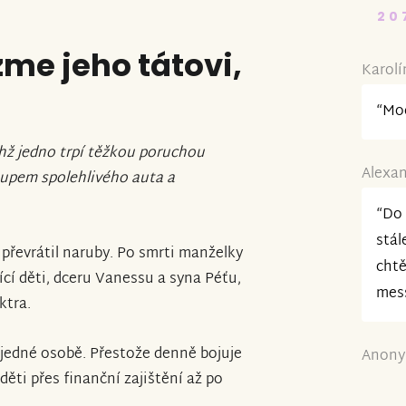
20
me jeho tátovi,
Karolí
.
“Mo
chž jedno trpí těžkou poruchou
Alexan
kupem spolehlivého auta a
“Do 
stál
převrátil naruby. Po smrti manželky
chtě
ící děti, dceru Vanessu a syna Péťu,
mes
ktra.
 jedné osobě. Přestože denně bojuje
Anony
ěti přes finanční zajištění až po