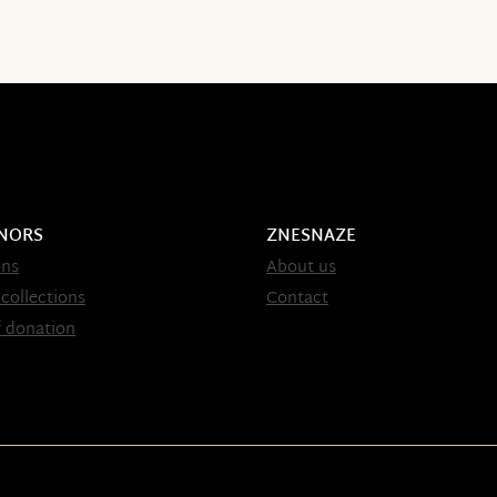
NORS
ZNESNAZE
ons
About us
 collections
Contact
 donation