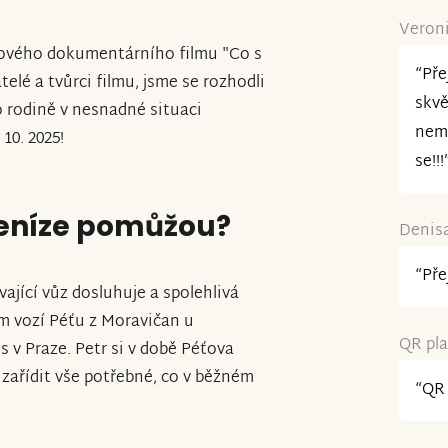
Veroni
nového dokumentárního filmu "Co s
“Pře
telé a tvůrci filmu, jsme se rozhodli
skvě
o rodině v nesnadné situaci
nemů
10. 2025!
se!!!
peníze pomůžou?
Denisa
“Pře
ající vůz dosluhuje a spolehlivá
m vozí Péťu z Moravičan u
QR pla
 v Praze. Petr si v době Péťova
zařídit vše potřebné, co v běžném
“QR 