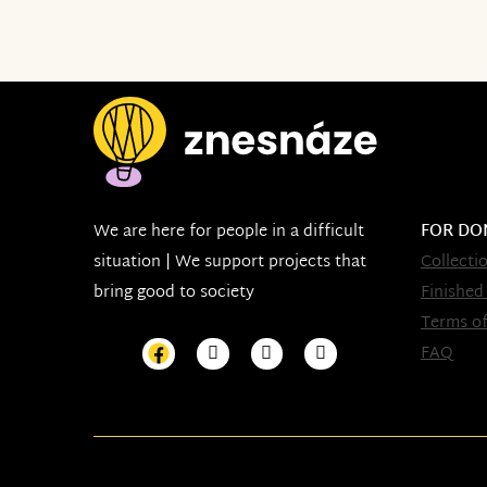
We are here for people in a difficult
FOR DO
situation | We support projects that
Collecti
bring good to society
Finished
Terms of
FAQ