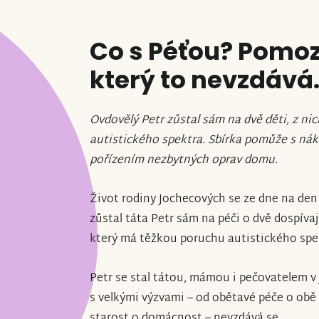
Co s Péťou? Pomoz
který to nevzdává
Ovdovělý Petr zůstal sám na dvě děti, z ni
autistického spektra. Sbírka pomůže s ná
pořízením nezbytných oprav domu.
Život rodiny Jochecových se ze dne na den 
zůstal táta Petr sám na péči o dvě dospívaj
který má těžkou poruchu autistického spe
Petr se stal tátou, mámou i pečovatelem v
s velkými výzvami – od obětavé péče o obě d
starost o domácnost – nevzdává se.