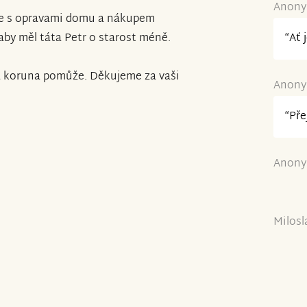
Anony
e s opravami domu a nákupem
“Ať 
by měl táta Petr o starost méně.
á koruna pomůže. Děkujeme za vaši
Anony
“Pře
Anony
Milosl