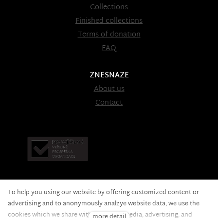
Collections
Finished collections
Terms of donation
FAQ
ZNESNAZE
About us
Contact
To help you using our website by offering customized content or
advertising and to anonymously analzye website data, we use the
cookies which we share with our social media, advertising, and
more detail