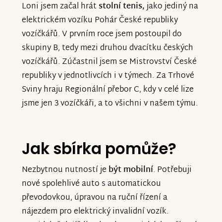
Loni jsem začal hrát
stolní tenis,
jako jediný na
elektrickém vozíku Pohár České republiky
vozíčkářů. V prvním roce jsem postoupil do
skupiny B, tedy mezi druhou dvacítku českých
vozíčkářů. Zúčastnil jsem se Mistrovství České
republiky v jednotlivcích i v týmech. Za Trhové
Sviny hraju Regionální přebor C, kdy v celé lize
jsme jen 3 vozíčkáři, a to všichni v našem týmu.
Jak sbírka pomůže?
Nezbytnou nutností je
být mobilní
. Potřebuji
nové spolehlivé auto s automatickou
převodovkou, úpravou na ruční řízení a
nájezdem pro elektrický invalidní vozík.