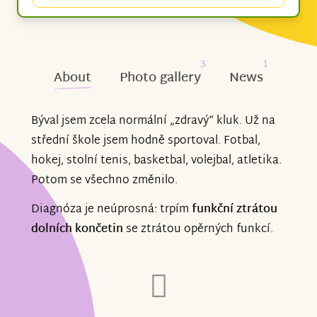
3
1
About
Photo gallery
News
Býval jsem zcela normální
„zdravý“
kluk. Už na
střední škole jsem hodně sportoval. Fotbal,
hokej, stolní tenis, basketbal, volejbal, atletika.
Potom se všechno změnilo.
Diagnóza je neúprosná: trpím
funkční ztrátou
dolních končetin
se ztrátou opěrných funkcí.