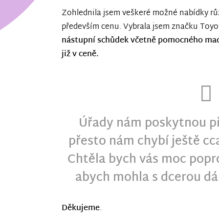
Zohlednila jsem veškeré možné nabídky růz
především cenu. Vybrala jsem značku Toyo
nástupní schůdek včetně pomocného madl
již v ceně.
Úřady nám poskytnou př
přesto nám chybí ještě cc
Chtěla bych vás moc popro
abych mohla s dcerou dá
Děkujeme
.