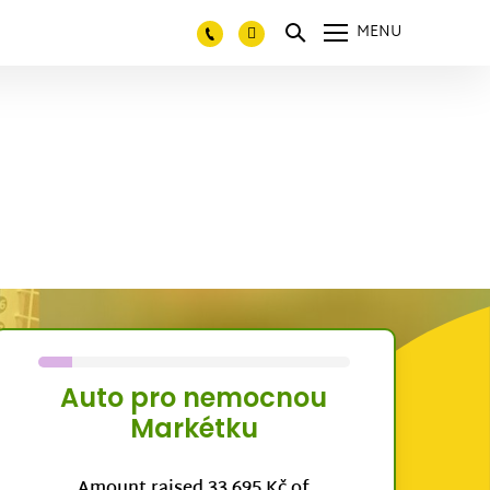
MENU
Auto pro nemocnou
Markétku
Amount raised 33 695 Kč of