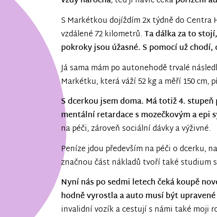
vždy náročná
, teď ji navíc čeká
pořízení a
S Markétkou dojíždím 2x týdně do Centra H
vzdálené 72 kilometrů.
Ta dálka za to stojí
pokroky jsou úžasné. S pomocí už chodí, 
Já sama mám po autonehodě trvalé násled
Markétku, která váží 52 kg a měří 150 cm, p
S dcerkou jsem doma. Má totiž 4. stupeň 
mentální retardace s mozečkovým a epi
na péči, zároveň sociální dávky a výživné.
Peníze jdou především na péči o dcerku, na
značnou část nákladů tvoří také studium sy
Nyní nás po sedmi letech čeká koupě nov
hodně vyrostla a auto musí být upravené 
invalidní vozík a cestují s námi také moji 