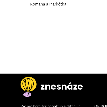
Romana a Markétka
We are here for people in a difficult
FOR DO