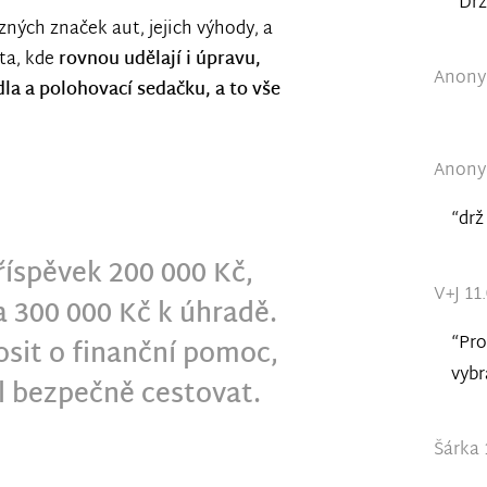
“Drž
ných značek aut, jejich výhody, a
ta, kde
rovnou udělají i
úpravu,
Anony
a a polohovací sedačku, a to vše
Anony
“drž
íspěvek 200 000 Kč,
V+J 11
a 300 000 Kč k úhradě.
“Pro
sit o finanční pomoc,
vybr
l bezpečně cestovat.
Šárka 