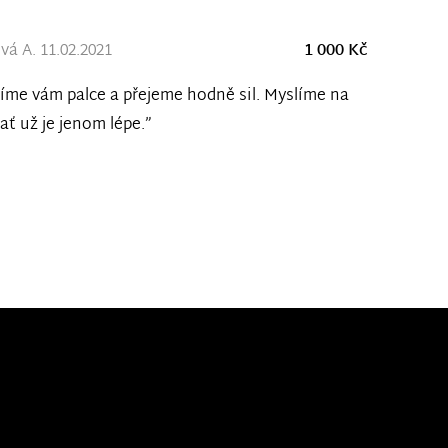
vá A. 11.02.2021
1 000 Kč
íme vám palce a přejeme hodně sil. Myslíme na
 ať už je jenom lépe.”