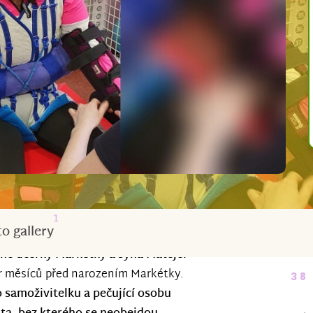
1
o gallery
né dcerky Markétky a syna Matěje.
ár měsíců před narozením Markétky.
38
 samoživitelku a pečující osobu