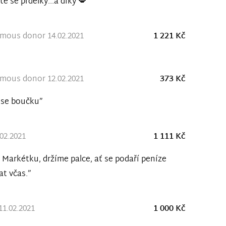
te se prdelky...a díky 💋”
mous donor 14.02.2021
1 221 Kč
mous donor 12.02.2021
373 Kč
 se boučku”
.02.2021
1 111 Kč
 Markétku, držíme palce, ať se podaří peníze
at včas.”
11.02.2021
1 000 Kč