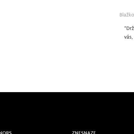
Blažko
“Drž
vás,
NORS
ZNESNAZE