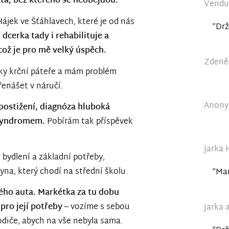
uta, bez kterého se neobejdou.
Vendul
ájek ve Šťáhlavech, které je od nás
“Drž
, dcerka tady i rehabilituje a
což je pro mě velký úspěch.
Zdeněk
ky krční páteře a mám problém
řenášet v náručí.
Anony
postižení, diagnóza hluboká
 syndromem.
Pobírám tak příspěvek
Jarka 
 bydlení a základní potřeby,
na, který chodí na střední školu.
“Mar
ého auta. Markétka za tu dobu
pro její potřeby
– vozíme s sebou
Jarka 
rodiče, abych na vše nebyla sama.