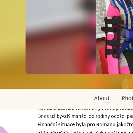
About
Phot
Romana zůstala sama na výchovu postiže
Dnes už bývalý manžel od rodiny odešel p
Finanční situace byla pro Romanu jakožto