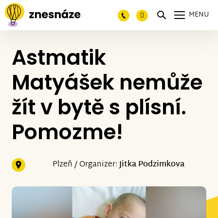
MENU
Astmatik
Matyášek nemůže
žít v bytě s plísní.
Pomozme!
Plzeň / Organizer:
Jitka Podzimkova