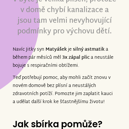
v domě chybí kanalizace a
jsou tam velmi nevyhovující
podmínky pro výchovu dětí.
Navíc Jitky syn
Matyášek
je
silný astmatik
a
během pár měsíců měl
3x zápal plic
a neustále
bojuje s respiračními obtížemi.
Teď potřebují pomoc, aby mohli začít znovu v
novém domově bez plísní a neustálých
zdravotních potíží. Pomozte jim zaplatit kauci
a udělat další krok ke šťastnějšímu životu!
Jak sbírka pomůže?