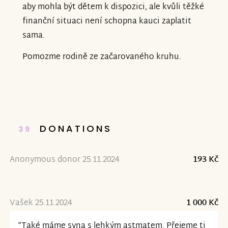
aby mohla být dětem k dispozici, ale kvůli těžké
finanční situaci není schopna kauci zaplatit
sama.
Pomozme rodině ze začarovaného kruhu.
DONATIONS
39
Anonymous donor 25.11.2024
193 Kč
Vašek 25.11.2024
1 000 Kč
“Také máme syna s lehkým astmatem. Přejeme ti