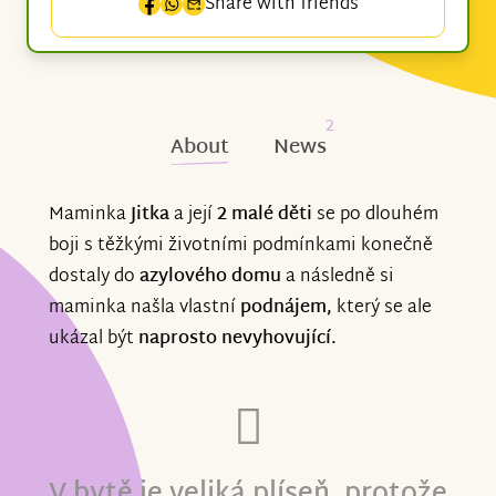
Share with friends
2
About
News
Maminka
Jitka
a její
2 malé děti
se po dlouhém
boji s těžkými životními podmínkami konečně
dostaly do
azylového domu
a následně si
maminka našla vlastní
podnájem,
který se ale
ukázal být
naprosto nevyhovující.
V bytě je veliká plíseň, protože