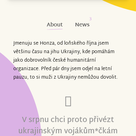
3
About
News
Jmenuju se Honza, od loňského října jsem
většinu času na jihu Ukrajiny, kde pomáhám
jako dobrovolník české humanitární
organizace. Před pár dny jsem odjel na letní
pauzu, to si muži z Ukrajiny nemůžou dovolit.
V srpnu chci proto přivézt
ukrajinským vojákům*čkám