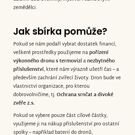
zemědělci.
Jak sbírka pomůže?
Pokud se nám podaří vybrat dostatek financí,
veškeré prostředky použijeme na
pořízení
výkonného dronu s termovizí
a
nezbytného
příslušenství
, které nám výrazně ušetří čas – a
především zachrání zvířecí životy. Dron bude ve
vlastnictví organizace, pro kterou
dobrovolničíme, tj.
Ochrana srnčat a divoké
zvěře z.s.
Pokud se vybere pouze část cílové částky,
využijeme ji na nákup příslušenství pro ostatní
spolky – například baterií do dronů,