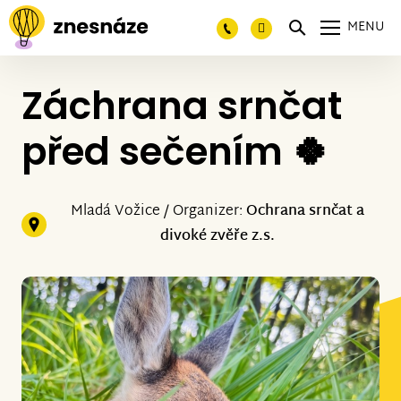
MENU
Záchrana srnčat
před sečením 🍀
Mladá Vožice / Organizer:
Ochrana srnčat a
divoké zvěře z.s.