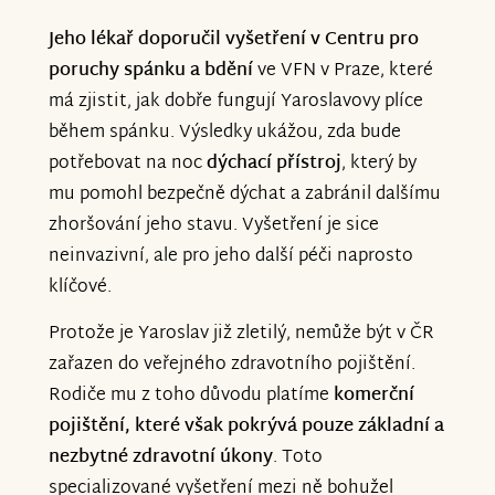
Jeho lékař doporučil vyšetření v Centru pro
poruchy spánku a bdění
ve VFN v Praze, které
má zjistit, jak dobře fungují Yaroslavovy plíce
během spánku. Výsledky ukážou, zda bude
potřebovat na noc
dýchací přístroj
, který by
mu pomohl bezpečně dýchat a zabránil dalšímu
zhoršování jeho stavu. Vyšetření je sice
neinvazivní, ale pro jeho další péči naprosto
klíčové.
Protože je Yaroslav již zletilý, nemůže být v ČR
zařazen do veřejného zdravotního pojištění.
Rodiče mu z toho důvodu platíme
komerční
pojištění, které však pokrývá pouze základní a
nezbytné zdravotní úkony
. Toto
specializované vyšetření mezi ně bohužel