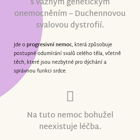
s vážným genetickým
onemocněním – Duchennovou
svalovou dystrofií.
Jde o
progresivní nemoc
, která způsobuje
postupné odumírání svalů celého těla, včetně
těch, které jsou nezbytné pro dýchání a
správnou funkci srdce.
Na tuto nemoc bohužel
neexistuje léčba.