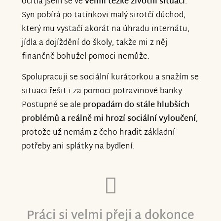
ocitla jsem se ve
velmi těžké životní situaci
.
Syn pobírá po tatínkovi malý sirotčí důchod,
který mu vystačí akorát na úhradu internátu,
jídla a dojíždění do školy, takže mi z něj
finančně bohužel pomoci nemůže.
Spolupracuji se sociální kurátorkou a snažím se
situaci řešit i za pomoci potravinové banky.
Postupně se ale
propadám do stále hlubších
problémů a reálně mi hrozí sociální vyloučení
,
protože už nemám z čeho hradit základní
potřeby ani splátky na bydlení.
Práci si velmi přeji a dokonce