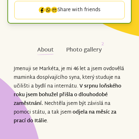
Share with friends
2
About
Photo gallery
Jmenuji se Markéta, je mi 46 let a jsem ovdovělá
maminka dospívajícího syna, který studuje na
učilišti a bydlí na internátu.
V srpnu loňského
roku jsem bohužel přišla o dlouhodobé
zaměstnání.
Nechtěla jsem být závislá na
pomoci státu, a tak jsem
odjela na měsíc za
prací do Itálie
.