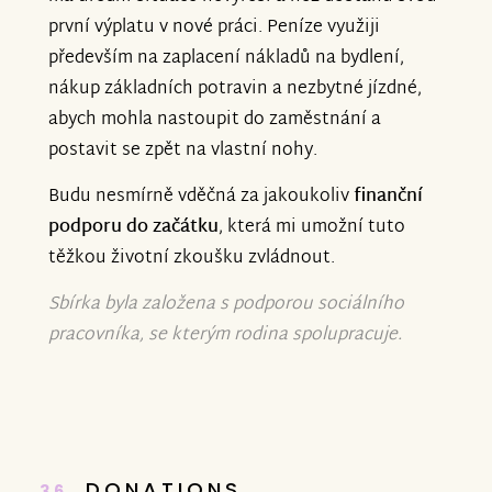
první výplatu v nové práci. Peníze využiji
především na zaplacení nákladů na bydlení,
nákup základních potravin a nezbytné jízdné,
abych mohla nastoupit do zaměstnání a
postavit se zpět na vlastní nohy.
Budu nesmírně vděčná za jakoukoliv
finanční
podporu do začátku
, která mi umožní tuto
těžkou životní zkoušku zvládnout.
Sbírka byla založena s podporou sociálního
pracovníka, se kterým rodina spolupracuje.
DONATIONS
36