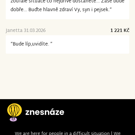
zoufalé situace co nejdříve dostanete... Zase bude
dobře... Buďte hlavně zdraví Vy, syn i pejsek.”
Janetta 31.03.2026
1 221 Kč
“Bude líp,uvidíte. ”
We are here for people in a difficult situation | We