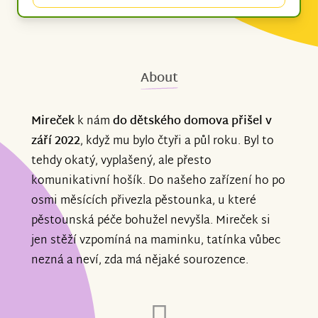
About
Mireček
k nám
do dětského domova
přišel v
září 2022
, když mu bylo čtyři a půl roku. Byl to
tehdy okatý, vyplašený, ale přesto
komunikativní hošík. Do našeho zařízení ho po
osmi měsících přivezla pěstounka, u které
pěstounská péče bohužel nevyšla. Mireček si
jen stěží vzpomíná na maminku, tatínka vůbec
nezná a neví, zda má nějaké sourozence.