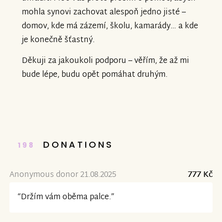
mohla synovi zachovat alespoň jedno jisté –
domov, kde má zázemí, školu, kamarády… a kde
je konečně šťastný.
Děkuji za jakoukoli podporu – věřím, že až mi
bude lépe, budu opět pomáhat druhým.
DONATIONS
198
Anonymous donor 21.08.2025
777 Kč
“Držím vám oběma palce.”