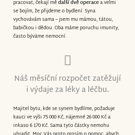
pracovat, čekají mě
další dvě operace
a velmi
se bojím, že přijdeme o bydlení. Syna
vychovávám sama – jsem mu mámou, tátou,
babičkou i dědou. Oba máme poruchu imunity,
často býváme nemocní.
Náš měsíční rozpočet zatěžují
i výdaje za léky a léčbu.
Majitel bytu, kde se synem bydlíme, požaduje
kauci ve výši 75 000 Kč, nájemné 26 000 Kč a
inkaso 6 170 Kč. Sama tyto částky nemohu
uhradit. Moc Vás proto prosím o pomoc, abych