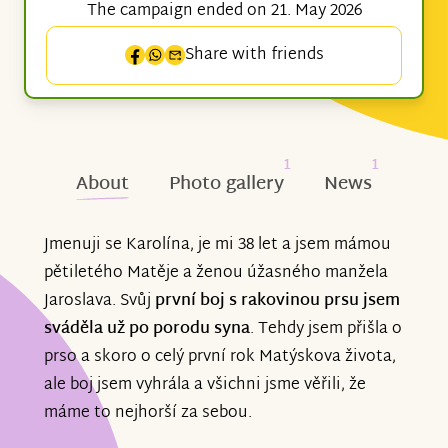
The campaign ended on 21. May 2026
Share with friends
1
1
About
Photo gallery
News
Jmenuji se Karolína, je mi 38 let a jsem mámou
pětiletého Matěje a ženou úžasného manžela
Jaroslava. Svůj
první boj s rakovinou prsu jsem
sváděla už po porodu syna
. Tehdy jsem přišla o
prso a skoro o celý první rok Matýskova života,
ale boj jsem vyhrála a všichni jsme věřili, že
máme to nejhorší za sebou.