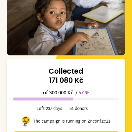
Collected
171 080 Kč
of 300 000 Kč
/ 57 %
Left 237 days
51 donors
The campaign is running on Znesnáze21