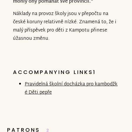
mohly ony pomáhat své provincii.“
Náklady na provoz školy jsou v přepočtu na
české koruny relativně nízké. Znamená to, že i
malý příspěvek pro děti z Kampotu přinese
úžasnou změnu.
ACCOMPANYING LINKS1
Pravidelná školní docházka pro kambodžk
é Děti pepře
PATRONS
2