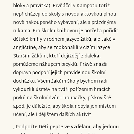
bloky a pravítka).
Prvňáčci v Kampotu totiž
nepřicházejí do školy s novou aktovkou plnou
nově nakoupeného vybavení, ale s prázdnýma
rukama.
Pro školní knihovnu je potřeba pořídit
dětské knihy v rodném jazyce žáků, ale také v
angličtině, aby se zdokonalili v cizím jazyce.
Starším žákům, kteří dojíždějí z daleka,
pomůžeme nákupem bicyklů. Právě snazší
doprava podpoří jejich pravidelnou školní
docházku. Všem žákům školy bychom rádi
vykouzlili úsměv na tváři pořízením hracích
prvků na školní dvůr – houpačky, pískoviště
apod.
Je důležité, aby škola nebyla jen místem
učení, ale i dějištěm dalších aktivit.
„Podpořte Děti pepře ve vzdělání, aby jednou