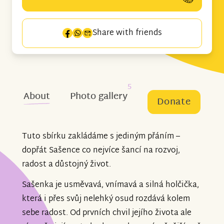
Share with friends
5
About
Photo gallery
Donate
Tuto sbírku zakládáme s jediným přáním –
dopřát Sašence co nejvíce šancí na rozvoj,
radost a důstojný život.
Sašenka je usměvavá, vnímavá a silná holčička,
která i přes svůj nelehký osud rozdává kolem
sebe radost. Od prvních chvil jejího života ale