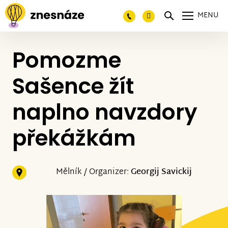
MENU
Pomozme
Sašence žít
naplno navzdory
překážkám
Mělník / Organizer:
Georgij Savickij