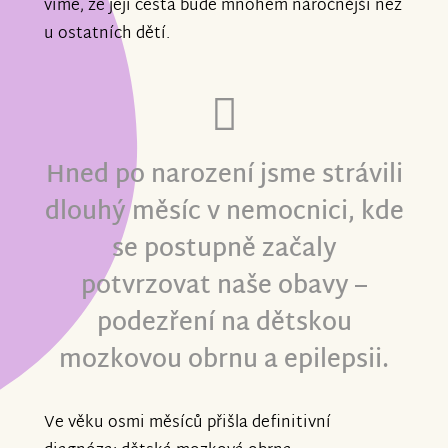
víme, že její cesta bude mnohem náročnější než
u ostatních dětí.
Hned po narození jsme strávili
dlouhý měsíc v nemocnici, kde
se postupně začaly
potvrzovat naše obavy –
podezření na dětskou
mozkovou obrnu a epilepsii.
Ve věku osmi měsíců přišla definitivní