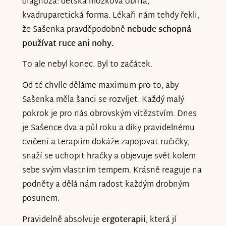
diagnóza: dětská mozková obrna,
kvadruparetická forma. Lékaři nám tehdy řekli,
že Sašenka pravděpodobně
nebude schopná
používat ruce ani nohy.
To ale nebyl konec. Byl to začátek.
Od té chvíle děláme maximum pro to, aby
Sašenka měla šanci se rozvíjet. Každý malý
pokrok je pro nás obrovským vítězstvím. Dnes
je Sašence dva a půl roku a díky pravidelnému
cvičení a terapiím dokáže zapojovat ručičky,
snaží se uchopit hračky a objevuje svět kolem
sebe svým vlastním tempem. Krásně reaguje na
podněty a dělá nám radost každým drobným
posunem.
Pravidelně absolvuje
ergoterapii
, která jí