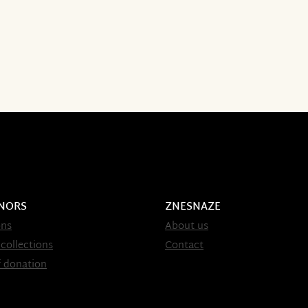
NORS
ZNESNAZE
ons
About us
 collections
Contact
 donation