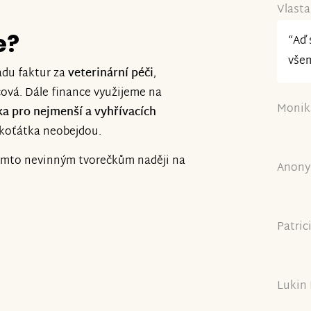
Vlasta
e?
“Aď 
všem
adu faktur za
veterinární péči
,
íčová. Dále finance využijeme na
Monika
ka pro nejmenší a vyhřívacích
 koťátka neobejdou.
ěmto nevinným tvorečkům naději na
Anony
Patric
Lukin 