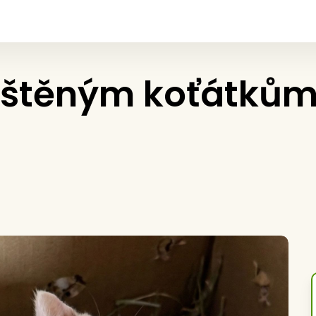
těným koťátkům 