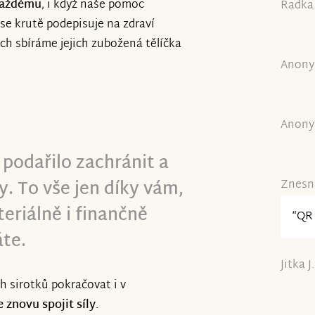
 každému
, i když naše pomoc
Radka 
 se krutě podepisuje na zdraví
ch sbíráme jejich zubožená tělíčka
Anony
Anony
 podařilo zachránit a
y. To vše jen díky vám,
Znesná
eriálně i finančně
“QR 
te.
Jitka J
 sirotků pokračovat i v
znovu spojit síly
.