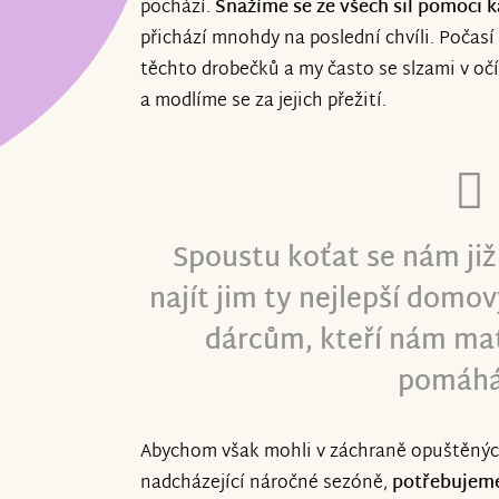
pochází.
Snažíme se ze všech sil pomoci
přichází mnohdy na poslední chvíli. Počasí
těchto drobečků a my často se slzami v očí
a modlíme se za jejich přežití.
Spoustu koťat se nám již
najít jim ty nejlepší domov
dárcům, kteří nám mat
pomáhá
Abychom však mohli v záchraně opuštěných
nadcházející náročné sezóně,
potřebujeme 