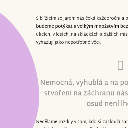
S blížícím se jarem nás čeká každoroční a 
budeme potýkat s velkým množstvím bezp
ulicích, v lesích, na skládkách a dalších m
vyhazují jako nepotřebné věci.
Nemocná, vyhublá a na pok
stvoření na záchranu nás
osud není lh
Neděláme rozdíly v tom, kdo si zaslouží šan