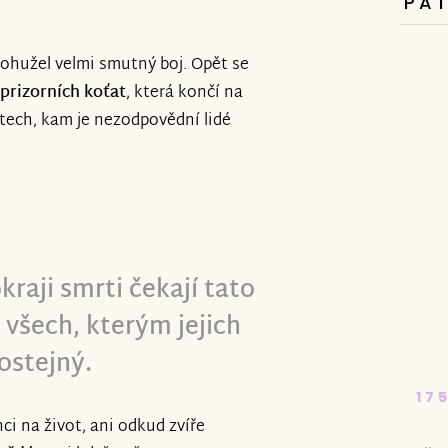
PA
bohužel velmi smutný boj. Opět se
rizorních koťat
, která končí na
ístech, kam je nezodpovědní lidé
raji smrti čekají tato
 všech, kterým jejich
ostejný.
17
ci na život, ani odkud zvíře