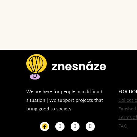
We are here for people in a difficult
FOR DO
situation | We support projects that
Collecti
bring good to society
Finished
Terms of
FAQ