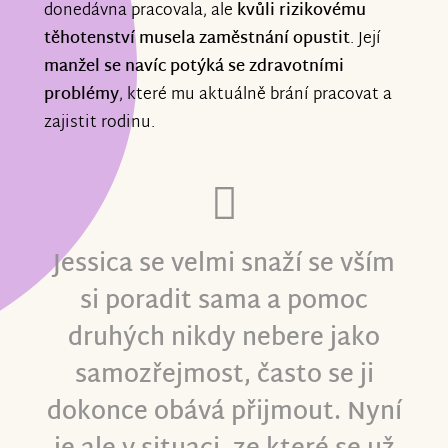
donedávna pracovala, ale
kvůli rizikovému
těhotenství musela zaměstnání
opustit
. Její
manžel se navíc potýká se zdravotními
problémy
, které mu aktuálně brání pracovat a
zajistit rodinu.
Jessica se velmi snaží se vším
si poradit sama a pomoc
druhých nikdy nebere jako
samozřejmost, často se ji
dokonce obává přijmout. Nyní