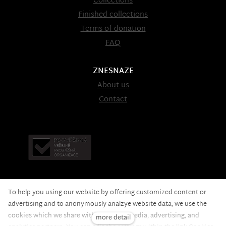
Collections
Finished collections
Terms of donation
FAQ
ZNESNAZE
About us
Contact
To help you using our website by offering customized content or
advertising and to anonymously analzye website data, we use the
cookies which we share with our social media, advertising, and
more detail