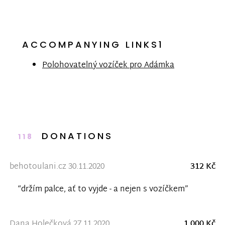
ACCOMPANYING LINKS1
Polohovatelný vozíček pro Adámka
DONATIONS
118
behotoulani.cz 30.11.2020
312 Kč
“držím palce, ať to vyjde - a nejen s vozíčkem”
Dana Holečková 27.11.2020
1 000 Kč