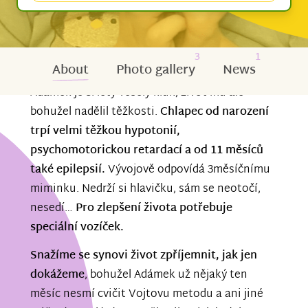
3
1
About
Photo gallery
News
Adámek je 3. letý veselý kluk, život mu ale
bohužel nadělil těžkosti.
Chlapec od narození
trpí velmi těžkou hypotonií,
psychomotorickou retardací a od 11 měsíců
také epilepsií.
Vývojově odpovídá 3měsíčnímu
miminku. Nedrží si hlavičku, sám se neotočí,
nesedí…
Pro zlepšení života potřebuje
speciální vozíček.
Snažíme se synovi život zpříjemnit, jak jen
dokážeme
, bohužel Adámek už nějaký ten
měsíc nesmí cvičit Vojtovu metodu a ani jiné