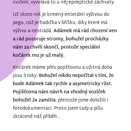
cvičení, vyvolává to u něj epileptické záchvaty.
Už skoro rok je krmený enterální výživou do
pegu, což je hadička v bříšku, díky které má
výživu a nestrádá.
Adámek má rád chození ven
a rád pozoruje stromy, bohužel procházky
nám za chvíli skončí, protože speciální
kočárek mu je už malý.
Kočárek máme přes pojišťovnu a užitná doba
jsou 3 roky.
Bohužel nikdo nepočítal s tím, že
bude Adámek tak rychle a asymetricky růst.
Pojišťovna nám návrh na vhodný vozíček
bohužel 2x zamítla
, přestože jsme doložili i
fotodokumentaci. Proto jsem tady a píšu
zkráceně náš příběh…