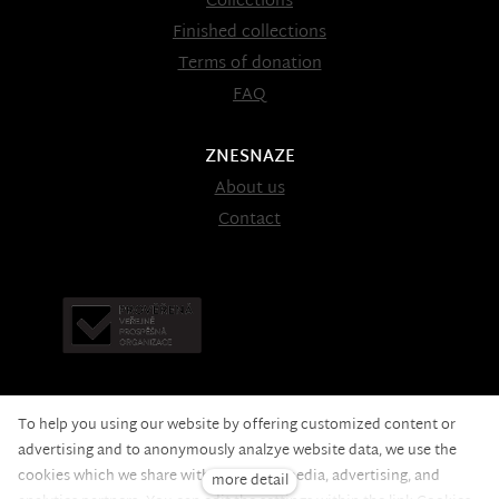
Collections
Finished collections
Terms of donation
FAQ
ZNESNAZE
About us
Contact
To help you using our website by offering customized content or
advertising and to anonymously analzye website data, we use the
cookies which we share with our social media, advertising, and
more detail