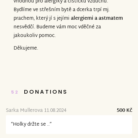
vhodnou pro alergiky a čističku vzduchu.
Bydlíme ve střešním bytě a dcerka trpí mj.
prachem, který jí s jejími
alergiemi a astmatem
nesvědčí. Budeme vám moc vděčné za
jakoukoliv pomoc.
Děkujeme.
DONATIONS
52
Sarka Mullerova 11.08.2024
500 Kč
“Holky držte se ..”