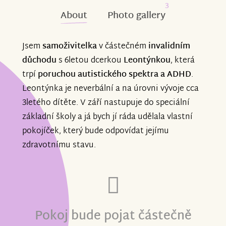
3
About
Photo gallery
Jsem
samoživitelka
v částečném
invalidním
důchodu
s 6letou dcerkou
Leontýnkou
, která
trpí
poruchou autistického spektra a ADHD
.
Leontýnka je neverbální a na úrovni vývoje cca
3letého dítěte. V září nastupuje do speciální
základní školy a já bych jí ráda udělala vlastní
pokojíček, který bude odpovídat jejímu
zdravotnímu stavu.
Pokoj bude pojat částečně