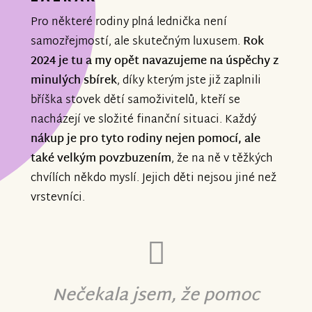
Pro některé rodiny plná lednička není
samozřejmostí, ale skutečným luxusem.
Rok
2024 je tu a my opět navazujeme na úspěchy z
minulých sbírek
, díky kterým jste již zaplnili
bříška stovek dětí samoživitelů, kteří se
nacházejí ve složité finanční situaci. Každý
nákup je pro tyto rodiny nejen pomocí, ale
také velkým povzbuzením
, že na ně v těžkých
chvílích někdo myslí. Jejich děti nejsou jiné než
vrstevníci.
Nečekala jsem, že pomoc