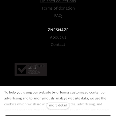
Finished collections
Terms of donation
FAQ
ZNESNAZE
About us
Contact
To help you using our website by offering customized content or
advertising and to anonymously analzye website data, we use the
cookies which we share with our social media, advertising, and
more detail
Nadační fond pomoci
© 2020 — the web is running on
analytics partners. You can edit the settings within the link Cookies