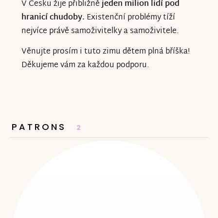
V Česku žije přibližně
jeden milion lidí pod
hranicí chudoby.
Existenční problémy tíží
nejvíce právě samoživitelky a samoživitele.
Věnujte prosím i tuto zimu dětem plná bříška!
Děkujeme vám za každou podporu.
PATRONS
2