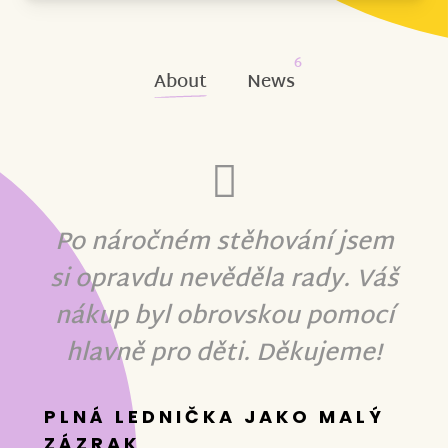
6
About
News
Po náročném stěhování jsem
si opravdu nevěděla rady. Váš
nákup byl obrovskou pomocí
hlavně pro děti. Děkujeme!
PLNÁ LEDNIČKA JAKO MALÝ
ZÁZRAK