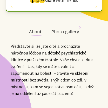
Share with friends
5
About
Photo gallery
Představte si, že jste dítě a procházíte
náročnou léčbou na
dětské psychiatrické
klinice
v pražském Motole. Vaše chvíle klidu a
tvoření – čas, kdy se máte uvolnit a
zapomenout na bolesti – trávíte ve
sklepní
místnosti bez světla
, s výhledem do zdi. V
místnosti, kam se vejde sotva osm dětí, i když
je na oddělení až padesát pacientů.