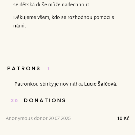
se dětská duše může nadechnout.
Děkujeme všem, kdo se rozhodnou pomoci s
námi.
PATRONS
1
Patronkou sbírky je novinářka
Lucie Šaléová
.
DONATIONS
30
Anonymous donor 20.07.2025
10 Kč