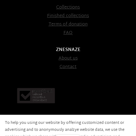
Collections
Finished collections
Terms of donation
FAQ
ZNESNAZE
About us
Contact
To help you using our website by offering customized content or
advertising and to anonymously analzye website data, we use the