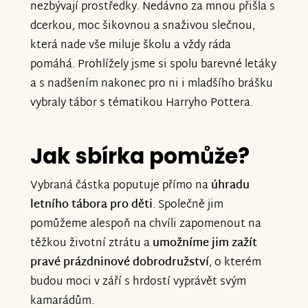
nezbývají prostředky. Nedávno za mnou přišla s
dcerkou, moc šikovnou a snaživou slečnou,
která nade vše miluje školu a vždy ráda
pomáhá. Prohlížely jsme si spolu barevné letáky
a s nadšením nakonec pro ni i mladšího brášku
vybraly tábor s tématikou Harryho Pottera.
Jak sbírka pomůže?
Vybraná částka poputuje přímo na
úhradu
letního tábora pro děti
. Společně jim
pomůžeme alespoň na chvíli zapomenout na
těžkou životní ztrátu a
umožníme jim zažít
pravé prázdninové dobrodružství
, o kterém
budou moci v září s hrdostí vyprávět svým
kamarádům.