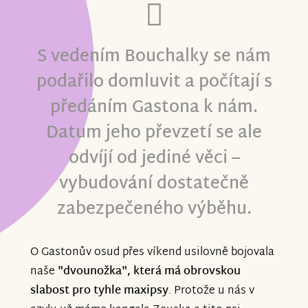
S vedením Bouchalky se nám
podařilo domluvit a počítají s
předáním Gastona k nám.
Datum jeho převzetí se ale
odvíjí od jediné věci –
vybudování dostatečně
zabezpečeného výběhu.
O Gastonův osud přes víkend usilovně bojovala
naše
"dvounožka", která má obrovskou
slabost pro tyhle maxipsy
. Protože u nás v