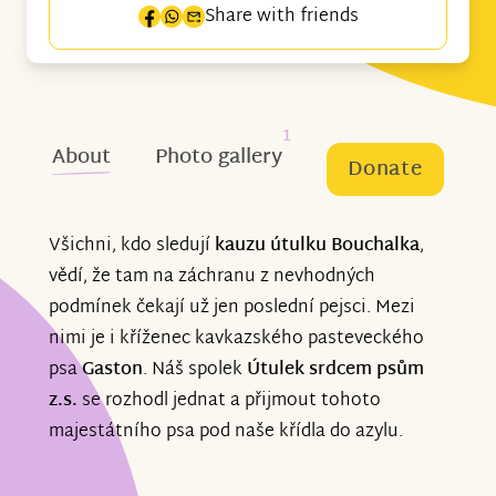
Share with friends
1
About
Photo gallery
Donate
Všichni, kdo sledují
kauzu útulku Bouchalka
,
vědí, že tam na záchranu z nevhodných
podmínek čekají už jen poslední pejsci. Mezi
nimi je i kříženec kavkazského pasteveckého
psa
Gaston
. Náš spolek
Útulek srdcem psům
z.s.
se rozhodl jednat a přijmout tohoto
majestátního psa pod naše křídla do azylu.