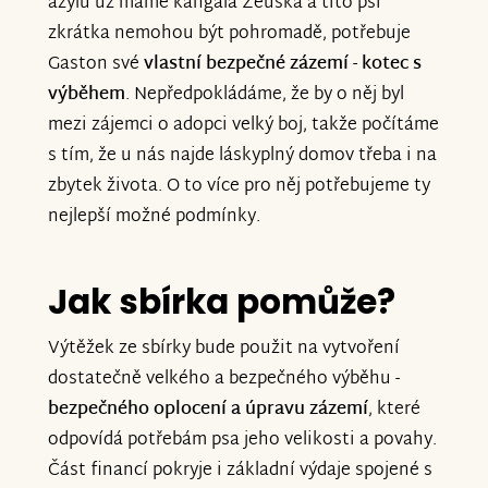
azylu už máme kangala Zeuska a tito psi
zkrátka nemohou být pohromadě, potřebuje
Gaston své
vlastní bezpečné zázemí - kotec s
výběhem
. Nepředpokládáme, že by o něj byl
mezi zájemci o adopci velký boj, takže počítáme
s tím, že u nás najde láskyplný domov třeba i na
zbytek života. O to více pro něj potřebujeme ty
nejlepší možné podmínky.
Jak sbírka pomůže?
Výtěžek ze sbírky bude použit na vytvoření
dostatečně velkého a bezpečného výběhu -
bezpečného oplocení a úpravu zázemí
, které
odpovídá potřebám psa jeho velikosti a povahy.
Část financí pokryje i základní výdaje spojené s